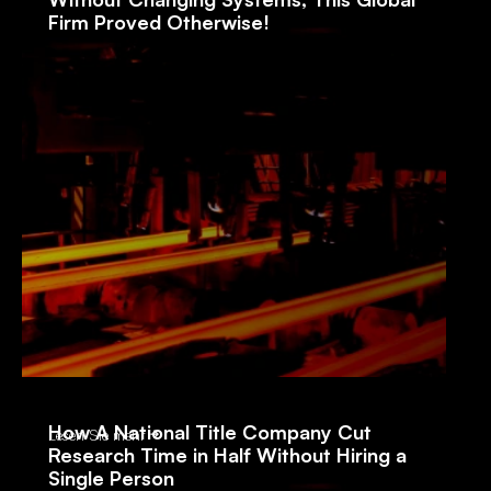
Firm Proved Otherwise!
How A National Title Company Cut
Lesen Sie mehr
Research Time in Half Without Hiring a
Single Person