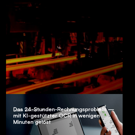
Das 24-Stunden-Rechnungsproblem —
Lesen Sie mehr
mit KI-gestützter OCR in wenigen
Minuten gelöst