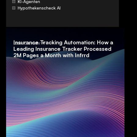
KI-Agenten
Hypothekenscheck AI
Insurance Tracking Automation: How a
Lesen Sie mehr
Leading Insurance Tracker Processed
2M Pages a Month with Infrrd