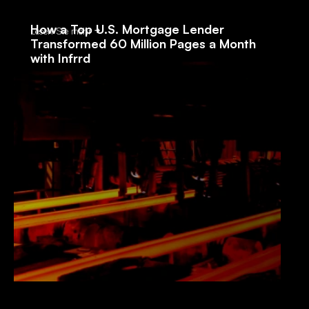
How a Top U.S. Mortgage Lender
Lesen Sie mehr
Transformed 60 Million Pages a Month
with Infrrd