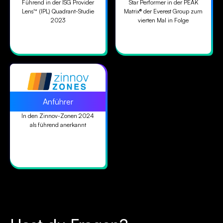
Führend in der ISG Provider
Star Performer in der PEAK
Lens™ (IPL) Quadrant-Studie
Matrix® der Everest Group zum
2023
vierten Mal in Folge
Anführer
In den Zinnov-Zonen 2024
als führend anerkannt