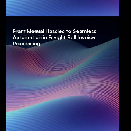
From Manual Hassles to Seamless
Lesen Sie mehr
Automation in Freight Roll Invoice
Processing