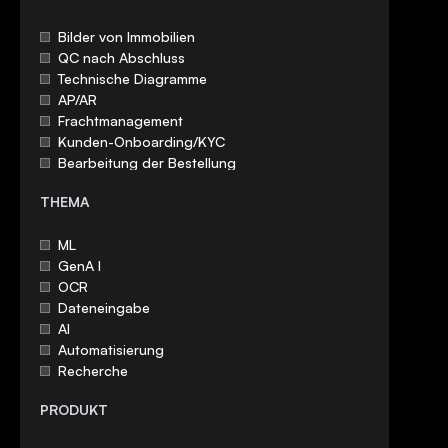
Bilder von Immobilien
QC nach Abschluss
Technische Diagramme
AP/AR
Frachtmanagement
Kunden-Onboarding/KYC
Bearbeitung der Bestellung
Bankabgleich
THEMA
Versicherungsverfolgung
Kreditübernahme
ML
Hypothekenservice
GenA I
QC vorab finanzieren
OCR
Bearbeitung der Gehaltsabrechnung
Dateneingabe
Steuerrückerstattung
AI
Ausgabenmanagement
Automatisierung
Bearbeitung von Rechnungen
Recherche
Vergabe von Hypotheken
IDP
Versicherungsübernahme
PRODUKT
Genauigkeit
Bearbeitung von Reklamationen
Produkt