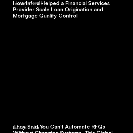
How Infrrd Helped a Financial Services
Lesen Sie mehr
Provider Scale Loan Origination and
Mortgage Quality Control
They Said You Can’t Automate RFQs
Lesen Sie mehr
Without Changing Systems, This Global