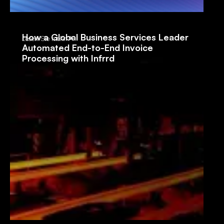
How a Global Business Services Leader
Lesen Sie mehr
Automated End-to-End Invoice
Processing with Infrrd