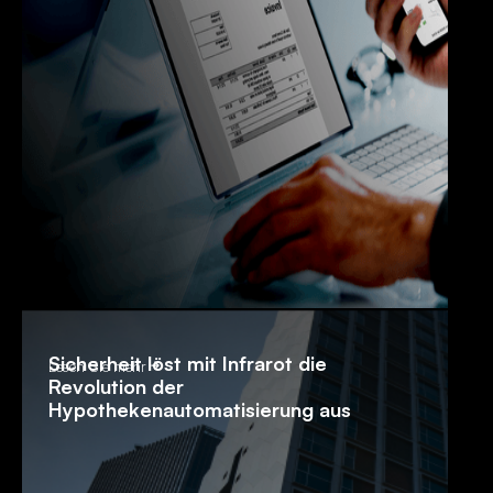
Sicherheit löst mit Infrarot die
Lesen Sie mehr
Revolution der
Hypothekenautomatisierung aus