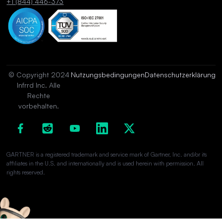
+1 (844) 446-373
© Copyright 2024
Nutzungsbedingungen
Datenschutzerklärung
Infrrd Inc. Alle
Rechte
vorbehalten.
GARTNER is a registered trademark and service mark of Gartner, Inc. and/or its
affiliates in the U.S. and internationally and is used herein with permission. All
rights reserved.