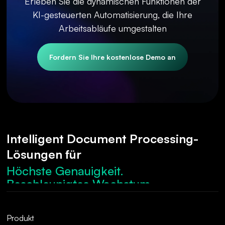
Erleben Sie die dynamischen Funktionen der
KI-gesteuerten Automatisierung, die Ihre
Arbeitsabläufe umgestalten
Fordern Sie Ihre kostenlose Demo an
Intelligent Document Processing-
Lösungen für
Höchste Genauigkeit.
Beschleunigtes Wachstum.
Robuste Compliance.
Optimierte Abläufe.
Produkt
Überragende Genauigkeit.