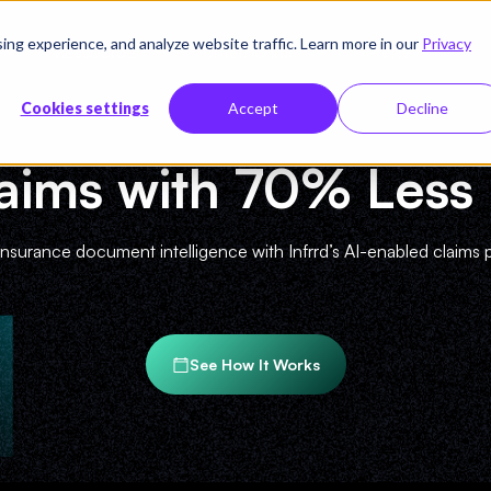
g experience, and analyze website traffic. Learn more in our
Privacy
Ressourcen
Unternehmen
Preise
Cookies settings
Accept
Decline
laims with 70% Less
insurance document intelligence with Infrrd’s AI-enabled claims 
See How It Works