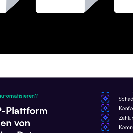
Klass
Daten
Validi
Betru
Schad
automatisieren?
Konfo
P-Plattform
Zahlu
ten von
Kommu
Extra