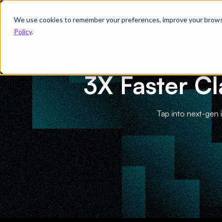
We use cookies to remember your preferences, improve your browsin
Produkt
Branchenlösungen
Policy
.
3X Faster C
Tap into next-gen 