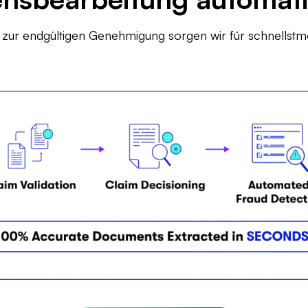
Betru
s zur endgültigen Genehmigung sorgen wir für schnellstm
Schad
Konfo
Zahlu
Kommu
Extra
Verwal