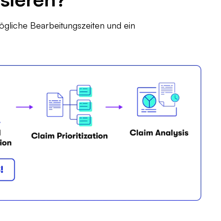
gserkennung
ögliche Bearbeitungszeiten und ein
ensregulierung
rmitätsprüfungen
ngsberechnungen
nikation mit dem Kunden
ktion des medizinischen Codes
tung von Audit-Trails