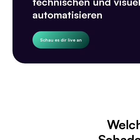
technischen und visue
automatisieren
Schau es dir live an
Welch
Schade