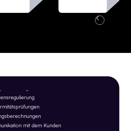
ifizierung von Dokumenten
extraktion
erung von Richtlinien
gserkennung
ensregulierung
rmitätsprüfungen
ngsberechnungen
nikation mit dem Kunden
ktion des medizinischen Codes