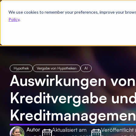
We use cookies to remember your preferences, improve your browsin
Produkt
Branchenlösungen
Policy
.
← Alle Blogs
/
Auswirkungen von KI auf Kreditvergabe und Kreditma
Hypothek
Vergabe von Hypotheken
AI
Auswirkungen von 
Kreditvergabe un
Kreditmanagemen
Autor
Aktualisiert am
Veröffentlicht