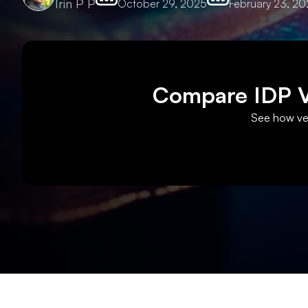
Irin P P
October 29, 2025
February 23, 20
Compare IDP Ve
See how ven