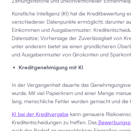
Zahlungshistorie und unkonventioneller Einnahmequ
Künstliche Intelligenz (KI) hat die Kreditbewertung
verschiedener Datenpunkte ermöglicht, darunter au
Einkommen und Ausgabenmuster; Kreditentscheidu
Datensätze; Vorhersage der Zuverlässigkeit von Kr
unter anderem bietet sie einen gründlicheren Über
und Ausgabenmuster von Girokonten und Sparkont
Kreditgenehmigung mit KI
In der Vergangenheit dauerte das Genehmigungsve
wurde. Mit viel Papierkram und einer Menge manuel
lang, menschliche Fehler wurden gemacht und die K
KI bei der Kreditvergabe
kann genauere Risikoeinsch
Kreditentscheidungen zu treffen. Das
Bewerbungsp
auch der Bedarf an menschlichem Eingreifen verring