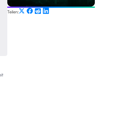
Teilen:
it