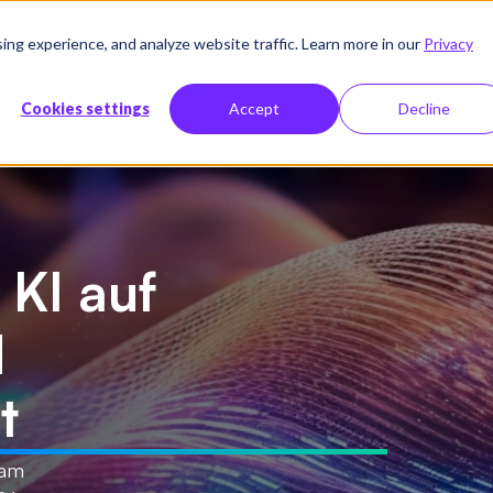
g experience, and analyze website traffic. Learn more in our
Privacy
Ressourcen
Unternehmen
Preise
Cookies settings
Accept
Decline
nagement
KI auf
d
t
 am