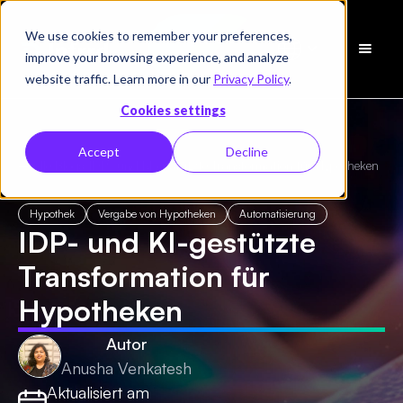
We use cookies to remember your preferences,
Demo
improve your browsing experience, and analyze
vereinbaren
website traffic. Learn more in our
Privacy Policy
.
Cookies settings
Accept
Decline
← Alle Blogs
/
IDP- und KI-gestützte Transformation für Hypotheken
Hypothek
Vergabe von Hypotheken
Automatisierung
IDP- und KI-gestützte
Transformation für
Hypotheken
Autor
Anusha Venkatesh
Aktualisiert am