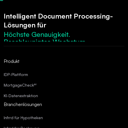
Intelligent Document Processing-
Lösungen für
Höchste Genauigkeit.
Beschleunigtes Wachstum.
Robuste Compliance.
Optimierte Abläufe.
Produkt
Überragende Genauigkeit.
IDP-Plattform
ai
MortgageCheck
KI-Datenextraktion
Branchenlösungen
Infrrd für Hypotheken