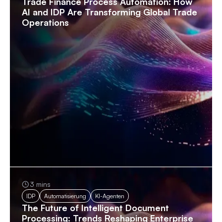
Trade Finance Process Automation: How
AI and IDP Are Transforming Global Trade
Operations
3 mins
IDP
Automatisierung
KI-Agenten
The Future of Intelligent Document
Processing: Trends Reshaping Enterprise