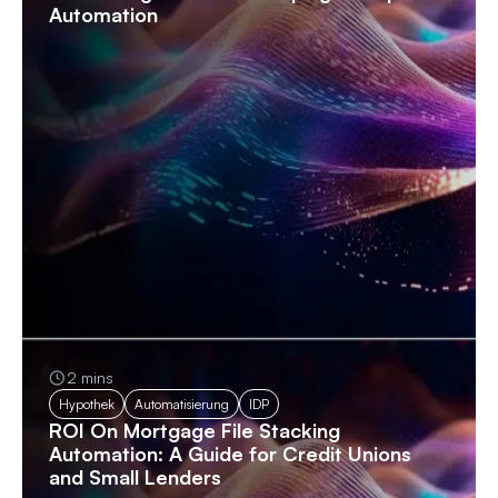
Automation
2 mins
Hypothek
Automatisierung
IDP
ROI On Mortgage File Stacking
Automation: A Guide for Credit Unions
and Small Lenders