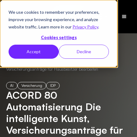
We use cookies to remember your preferences,
Demo
improve your browsing experience, and analyze
vereinbaren
website traffic. Learn more in our
Privacy Policy
.
Cookies settings
Accept
Decline
← Alle Blogs
/
ACORD 80 Automatisierung Die intelligente Kunst,
Versicherungsanträge für Hausbesitzer bearbeiten
AI
Versicherung
IDP
ACORD 80
Automatisierung Die
intelligente Kunst,
Versicherungsanträge für