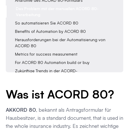
Anatomie des ACORD 80-Formulars
Das Problem mit der manuellen ACORD 80-
Verarbeitung
So automatisieren Sie ACORD 80
Benefits of Automation by ACORD 80
Herausforderungen bei der Automatisierung von
ACORD 80
Metrics for success measurement
For ACORD 80 Automation build or buy
Zukünftige Trends in der ACORD-
Formularverarbeitung
Wie vereinfacht Automation ACORD 80?
Was ist ACORD 80?
Häufig gestellte Fragen zu ACORD 80
Fazit
AKKORD 80
, bekannt als
Antragsformular für
Hausbesitzer
, is a standard document, that is used in
the whole insurance industry. Es zeichnet wichtige