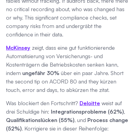
tables without tracking. If auditors back, there there
no critical recording about, who was changed has
or why. This significant compliance checks, set
company risks from and undergräbt the
confidence in their data.
McKinsey
zeigt, dass eine gut funktionierende
Automatisierung von Versicherungs- und
Kostenträgern die Betriebskosten senken kann,
indem
ungefähr 30%
über ein paar Jahre. Short
the second tip on ACORD 80 and they kürzen
touch, error and days, to abkürzen the zitat.
Was blockiert den Fortschritt?
Deloitte
weist auf
drei Schuldige hin:
Integrationsprobleme (62%)
,
Qualifikationslücken (55%)
, und
Process change
(52%)
. Korrigiere sie in dieser Reihenfolge: