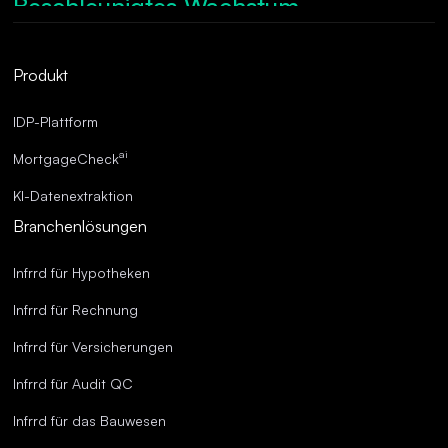
Beschleunigtes Wachstum.
Robuste Compliance.
Optimierte Abläufe.
Produkt
Überragende Genauigkeit.
IDP-Plattform
ai
MortgageCheck
KI-Datenextraktion
Branchenlösungen
Infrrd für Hypotheken
Infrrd für Rechnung
Infrrd für Versicherungen
Infrrd für Audit QC
Infrrd für das Bauwesen