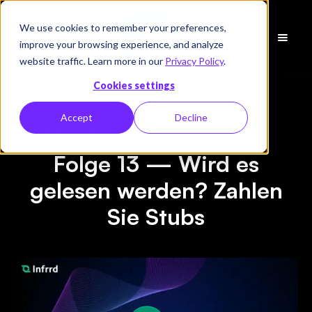
We use cookies to remember your preferences,
Demo
improve your browsing experience, and analyze
vereinbaren
website traffic. Learn more in our
Privacy Policy
.
Cookies settings
Accept
Decline
Youtube-Serie
Folge 13 — Wird es
gelesen werden? Zahlen
Sie Stubs