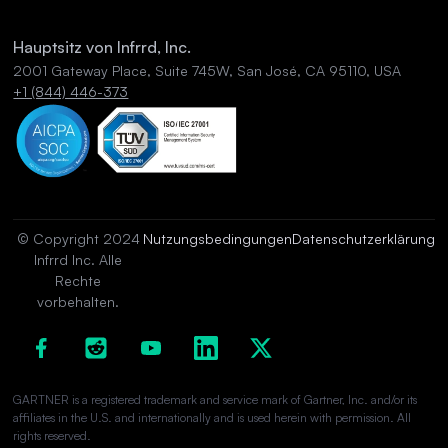
Hauptsitz von Infrrd, Inc.
2001 Gateway Place, Suite 745W, San José, CA 95110, USA
+1 (844) 446-373
© Copyright 2024
Nutzungsbedingungen
Datenschutzerklärung
Infrrd Inc. Alle
Rechte
vorbehalten.
GARTNER is a registered trademark and service mark of Gartner, Inc. and/or its
affiliates in the U.S. and internationally and is used herein with permission. All
rights reserved.