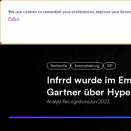
We use cookies to remember your preferences, improve your browsin
Produkt
Branchenlösungen
Policy
.
← Neuigkeiten
/
Infrrd wurde im Emerging Tech 
Recherche
Automatisierung
IDP
Infrrd wurde im E
Gartner über Hype
Analyst Recognitions
Jun 2023