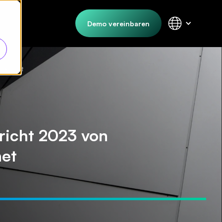
Demo vereinbaren
zeichnet
richt 2023 von
net