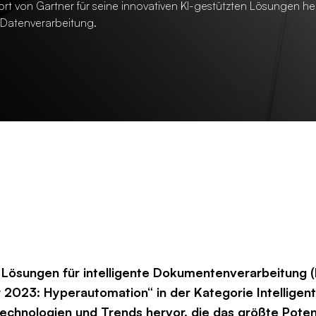
rt von Gartner für seine innovativen KI-gestützten Lösungen he
 Datenverarbeitung.
n Lösungen für intelligente Dokumentenverarbeitung (
 2023: Hyperautomation“ in der Kategorie Intellige
 Technologien und Trends hervor, die das größte Poten