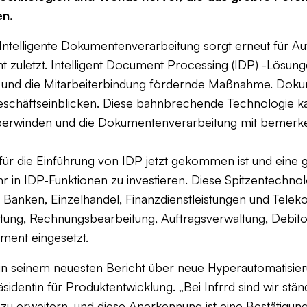
en.
Intelligente Dokumentenverarbeitung sorgt erneut für A
zuletzt. Intelligent Document Processing (IDP) -Lösung
e und die Mitarbeiterbindung fördernde Maßnahme. Doku
eschäftseinblicken. Diese bahnbrechende Technologie k
erwinden und die Dokumentenverarbeitung mit bemerkensw
it für die Einführung von IDP jetzt gekommen ist und ein
in IDP-Funktionen zu investieren. Diese Spitzentechnol
Banken, Einzelhandel, Finanzdienstleistungen und Telek
ng, Rechnungsbearbeitung, Auftragsverwaltung, Debito
ment eingesetzt.
r in seinem neuesten Bericht über neue Hyperautomatisie
äsidentin für Produktentwicklung.
„Bei Infrrd sind wir stä
, zu erweitern, und diese Anerkennung ist eine Bestätig