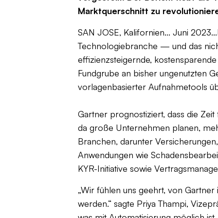
Marktquerschnitt zu revolutionier
SAN JOSE, Kalifornien... Juni 2023...
Technologiebranche — und das nicht 
effizienzsteigernde, kostensparend
Fundgrube an bisher ungenutzten G
vorlagenbasierter Aufnahmetools üb
Gartner prognostiziert, dass die Ze
da große Unternehmen planen, mehr 
Branchen, darunter Versicherungen, 
Anwendungen wie Schadensbearbeitu
KYR-Initiative sowie Vertragsmanage
„Wir fühlen uns geehrt, von Gartne
werden.“
sagte Priya Thampi, Vizepr
was mit Automatisierung möglich ist