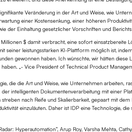
signifikante Veränderung in der Art und Weise, wie Unt
 Erwartung einer Kostensenkung, einer höheren Produktivit
e der Einhaltung gesetzlicher Vorschriften und Berichtsp
Millionen $ damit verbracht, eine sofort einsatzbereite 
 mit seiner leistungsstarken KI-Plattform möglich ist, in
den gewonnen haben. Ich wünschte, wir hätten diese Le
t haben. „- Vice President of Technical Product Manage
gie, die die Art und Weise, wie Unternehmen arbeiten, rasa
r intelligenten Dokumentenverarbeitung mit einer Platt
n streben nach Reife und Skalierbarkeit, gepaart mit d
uktivität einzuläuten. Daher ist IDP eine Technologie, die
 Radar: Hyperautomation“, Arup Roy, Varsha Mehta, Cat