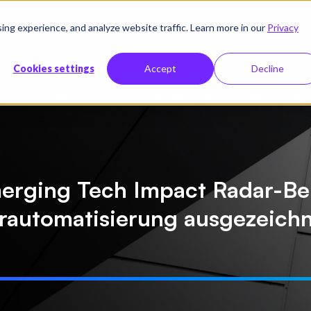
g experience, and analyze website traffic. Learn more in our
Privacy
Ressourcen
Unternehmen
Preise
Cookies settings
Accept
Decline
Impact Radar-Bericht 2023 von Gartner über Hyperautomatisierung ausge
merging Tech Impact Radar-Be
rautomatisierung ausgezeich