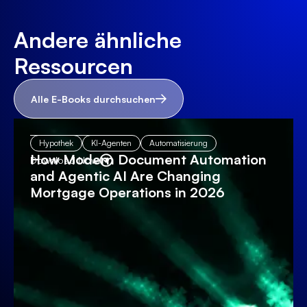
Andere ähnliche
Ressourcen
Alle E-Books durchsuchen
Hypothek
KI-Agenten
Automatisierung
How Modern Document Automation
Download Now
and Agentic AI Are Changing
Mortgage Operations in 2026