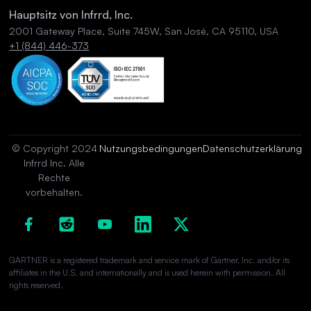
Hauptsitz von Infrrd, Inc.
2001 Gateway Place, Suite 745W, San José, CA 95110, USA
+1 (844) 446-373
© Copyright 2024
Nutzungsbedingungen
Datenschutzerklärung
Infrrd Inc. Alle
Rechte
vorbehalten.
GARTNER is a registered trademark and service mark of Gartner, Inc. and/or its
affiliates in the U.S. and internationally and is used herein with permission. All
rights reserved.