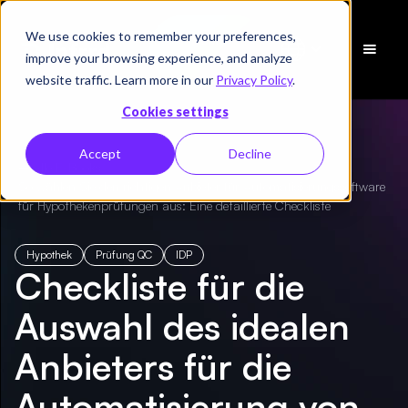
We use cookies to remember your preferences,
Demo
improve your browsing experience, and analyze
vereinbaren
website traffic. Learn more in our
Privacy Policy
.
Cookies settings
Accept
Decline
← Alle E-Books
/
So wählen Sie den richtigen Anbieter für Automatisierungssoftware
für Hypothekenprüfungen aus: Eine detaillierte Checkliste
Hypothek
Prüfung QC
IDP
Checkliste für die
Auswahl des idealen
Anbieters für die
Automatisierung von