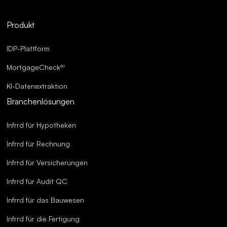
Robuste Compliance.
Optimierte Abläufe.
Produkt
Überragende Genauigkeit.
IDP-Plattform
ai
MortgageCheck
KI-Datenextraktion
Branchenlösungen
Infrrd für Hypotheken
Infrrd für Rechnung
Infrrd für Versicherungen
Infrrd für Audit QC
Infrrd für das Bauwesen
Infrrd für die Fertigung