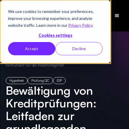
We use cookies to remember your preferences,
Demo
improve your browsing experience, and analyze
vereinbaren
website traffic. Learn more in our
Privacy Policy
.
Cookies settings
Accept
Decline
← Alle E-Books
/
QC-Checkliste für Hypothekenprüfungen: Unverzichtbares
Instrument für die Kreditintegrität
Hypothek
Prüfung QC
IDP
Bewältigung von
Kreditprüfungen:
Leitfaden zur
grundlegenden