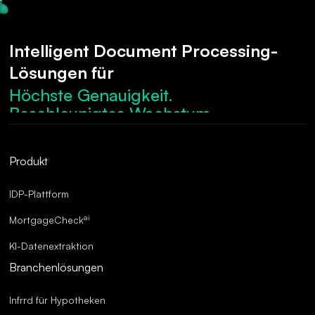
Intelligent Document Processing-
Lösungen für
Höchste Genauigkeit.
Beschleunigtes Wachstum.
Robuste Compliance.
Optimierte Abläufe.
Produkt
Überragende Genauigkeit.
IDP-Plattform
ai
MortgageCheck
KI-Datenextraktion
Branchenlösungen
Infrrd für Hypotheken