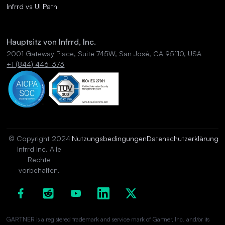
Infrrd vs UI Path
Hauptsitz von Infrrd, Inc.
2001 Gateway Place, Suite 745W, San José, CA 95110, USA
+1 (844) 446-373
© Copyright 2024
Nutzungsbedingungen
Datenschutzerklärung
Infrrd Inc. Alle
Rechte
vorbehalten.
GARTNER is a registered trademark and service mark of Gartner, Inc. and/or its