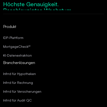
Höchste Genauigkeit.
Beschleunigtes Wachstum.
Robuste Compliance.
Optimierte Abläufe.
Produkt
Überragende Genauigkeit.
IDP-Plattform
ai
MortgageCheck
KI-Datenextraktion
Branchenlösungen
Infrrd für Hypotheken
Infrrd für Rechnung
Infrrd für Versicherungen
Infrrd für Audit QC