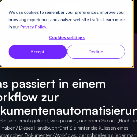
We use cookies to remember your preferences, improve your
Demo
browsing experience, and analyze website traffic. Learn more
vereinbaren
in our
Privacy Policy
.
Cookies settings
Accept
Decline
← Alle E-Books
/
Im Arbeitsablauf, wo Sie nichts anfassen
s passiert in einem
rkflow zur
kumentenautomatisieru
ie sich jemals gefragt, was passiert, nachdem Sie auf „Hochla
t haben? Dieses Handbuch führt Sie hinter die Kulissen eines
omatischen Dokumenten-Workflows, der schneller als jeder man