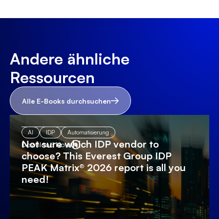
Andere ähnliche
Ressourcen
Alle E-Books durchsuchen
AI
IDP
Automatisierung
Not sure which IDP vendor to
Download Now
choose? This Everest Group IDP
PEAK Matrix® 2026 report is all you
need!