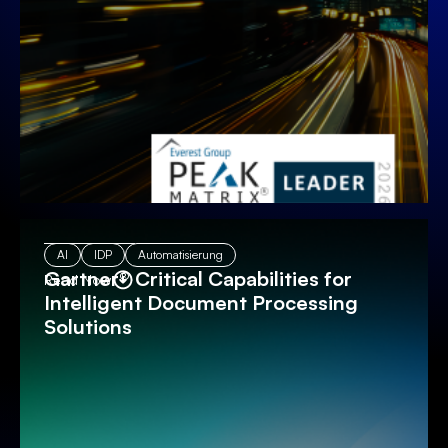
AI
IDP
Automatisierung
Gartner® Critical Capabilities for
Read Now
Intelligent Document Processing
Solutions