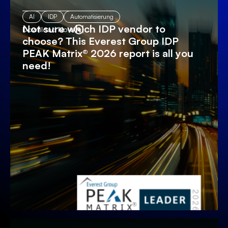
AI
IDP
Automatisierung
Not sure which IDP vendor to
Download Now
choose? This Everest Group IDP
PEAK Matrix® 2026 report is all you
need!