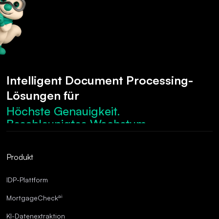
Intelligent Document Processing-
Lösungen für
Höchste Genauigkeit.
Beschleunigtes Wachstum.
Robuste Compliance.
Optimierte Abläufe.
Produkt
Überragende Genauigkeit.
IDP-Plattform
ai
MortgageCheck
KI-Datenextraktion