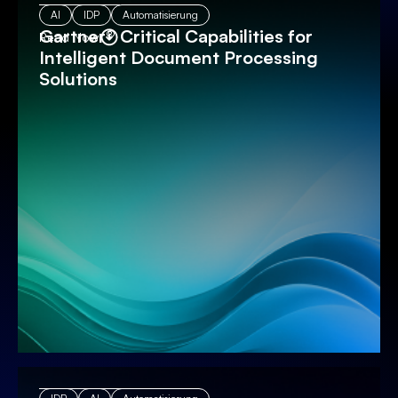
AI
IDP
Automatisierung
Gartner® Critical Capabilities for
Read Now
Intelligent Document Processing
Solutions