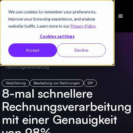
We use cookies to remember your preferences,
Demo
improve your browsing experience, and analyze
vereinbaren
website traffic. Learn more in our
Privacy Policy
.
Cookies settings
Accept
Decline
← Alle E-Books
/
Ein globaler Versicherungsanbieter beschleunigt die
Rechnungsverarbeitung
Versicherung
Bearbeitung von Rechnungen
IDP
8-mal schnellere
Rechnungsverarbeitung
mit einer Genauigkeit
von 98%