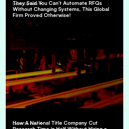
They Said You Can’t Automate RFQs
Lesen Sie mehr
Without Changing Systems, This Global
Firm Proved Otherwise!
How A National Title Company Cut
Lesen Sie mehr
Research Time in Half Without Hiring a