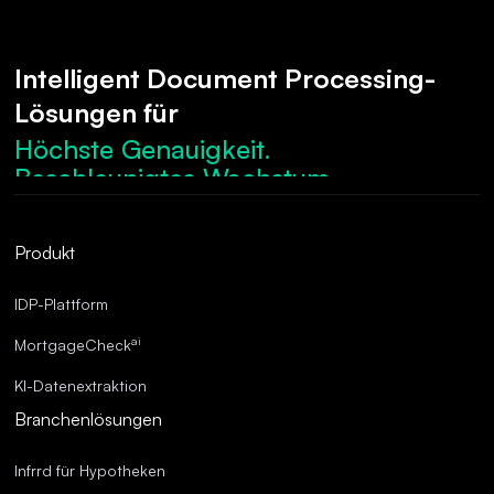
Intelligent Document Processing-
Lösungen für
Höchste Genauigkeit.
Beschleunigtes Wachstum.
Robuste Compliance.
Optimierte Abläufe.
Produkt
Überragende Genauigkeit.
IDP-Plattform
ai
MortgageCheck
KI-Datenextraktion
Branchenlösungen
Infrrd für Hypotheken