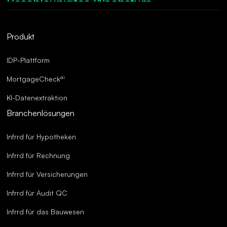
Beschleunigtes Wachstum.
Robuste Compliance.
Optimierte Abläufe.
Produkt
Überragende Genauigkeit.
IDP-Plattform
ai
MortgageCheck
KI-Datenextraktion
Branchenlösungen
Infrrd für Hypotheken
Infrrd für Rechnung
Infrrd für Versicherungen
Infrrd für Audit QC
Infrrd für das Bauwesen