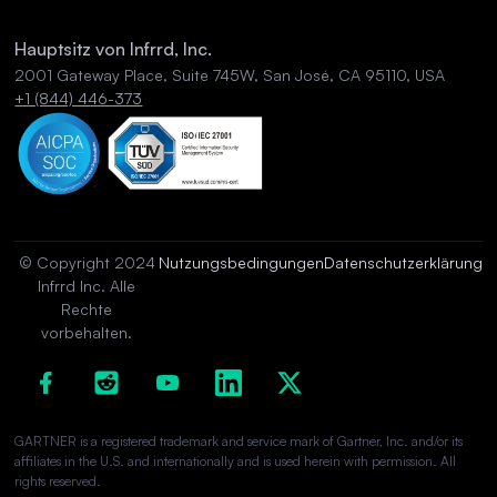
Hauptsitz von Infrrd, Inc.
2001 Gateway Place, Suite 745W, San José, CA 95110, USA
+1 (844) 446-373
© Copyright 2024
Nutzungsbedingungen
Datenschutzerklärung
Infrrd Inc. Alle
Rechte
vorbehalten.
GARTNER is a registered trademark and service mark of Gartner, Inc. and/or its
affiliates in the U.S. and internationally and is used herein with permission. All
rights reserved.