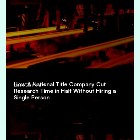
How A National Title Company Cut
Lesen Sie mehr
Research Time in Half Without Hiring a
Single Person