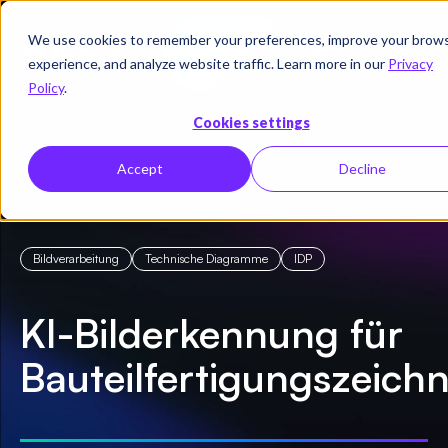
We use cookies to remember your preferences, improve your brow
Demo
experience, and analyze website traffic. Learn more in our
Privacy
vereinbaren
Policy
.
Cookies settings
Accept
Decline
← Alle Kundenberichte
/
KI-Bilderkennung für Bauteilfertigungszeichnungen
Bildverarbeitung
Technische Diagramme
IDP
KI-Bilderkennung für
Bauteilfertigungszeic