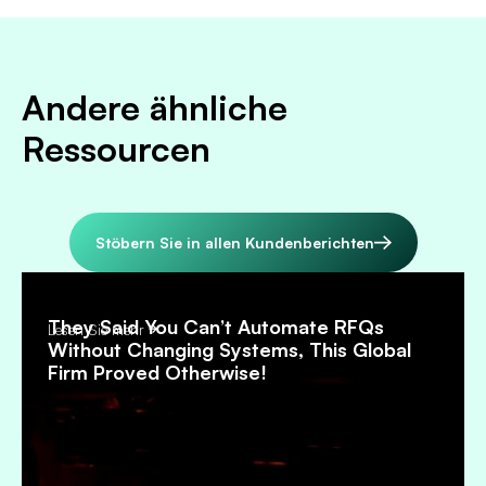
Andere ähnliche
Ressourcen
Stöbern Sie in allen Kundenberichten
They Said You Can’t Automate RFQs
Lesen Sie mehr
Without Changing Systems, This Global
Firm Proved Otherwise!