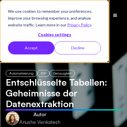
We use cookies to remember your preferences,
Demo
improve your browsing experience, and analyze
vereinbaren
website traffic. Learn more in our
Privacy Policy
.
Cookies settings
Accept
Decline
← Alle Blogs
/
Entschlüsselte Tabellen: Geheimnisse der Datenextraktion
Automatisierung
IDP
Genauigkeit
Entschlüsselte Tabellen:
Geheimnisse der
Datenextraktion
Autor
Anusha Venkatesh