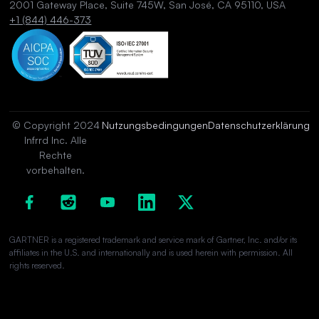
2001 Gateway Place, Suite 745W, San José, CA 95110, USA
+1 (844) 446-373
© Copyright 2024
Nutzungsbedingungen
Datenschutzerklärung
Infrrd Inc. Alle
Rechte
vorbehalten.
GARTNER is a registered trademark and service mark of Gartner, Inc. and/or its
affiliates in the U.S. and internationally and is used herein with permission. All
rights reserved.