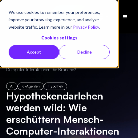
We use cookies to remember your preferences,
Demo
improve your browsing experience, and analyze
vereinbaren
website traffic. Learn more in our
Privacy Policy
.
Cookies settings
Accept
Decline
← Alle Blogs
/
Hypothekendarlehen werden wild: Wie erschüttern Mensch-
Computer-Interaktionen die Branche?
AI
KI-Agenten
Hypothek
Hypothekendarlehen
werden wild: Wie
erschüttern Mensch-
Computer-Interaktionen