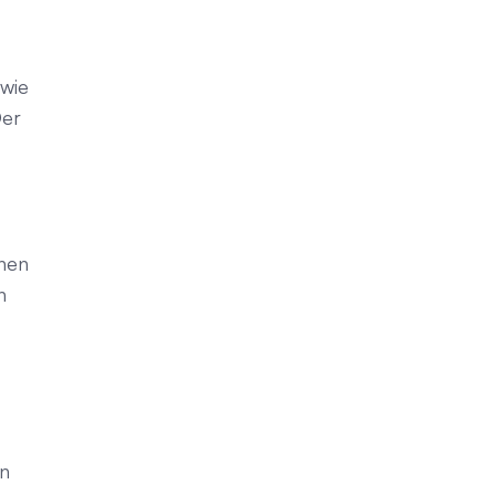
 wie
Der
nnen
n
en