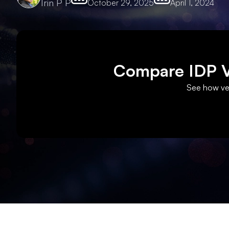
Irin P P
October 29, 2025
April 1, 2024
Compare IDP Ve
See how ven