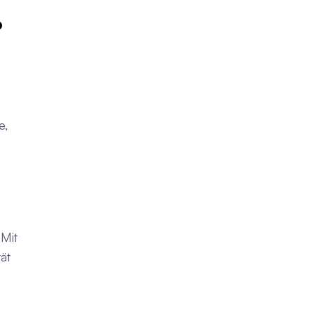
?
e,
 Mit
ät