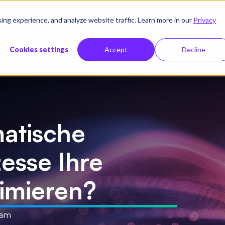
g experience, and analyze website traffic. Learn more in our
Privacy
Ressourcen
Unternehmen
Preise
Cookies settings
Accept
Decline
beitsabläufe optimieren?
atische
esse Ihre
timieren?
 am