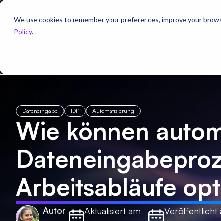
We use cookies to remember your preferences, improve your browsin
Produkt
Branchenlösungen
Policy
.
← Alle Blogs
/
Wie können automatische Dateneingabeprozesse Ihre Ar
Dateneingabe
IDP
Automatisierung
Wie können autom
Dateneingabeproz
Arbeitsabläufe op
Autor
Aktualisiert am
Veröffentlicht