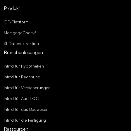
Optimierte Abläufe.
Produkt
Überragende Genauigkeit.
IDP-Plattform
ai
MortgageCheck
KI-Datenextraktion
Branchenlösungen
Infrrd für Hypotheken
Infrrd für Rechnung
Infrrd für Versicherungen
Infrrd für Audit QC
Infrrd für das Bauwesen
Infrrd für die Fertigung
Ressourcen