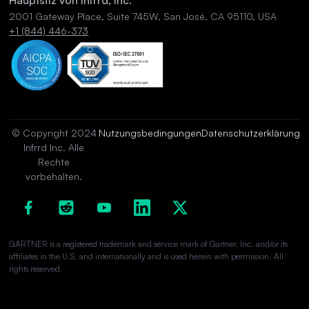
Hauptsitz von Infrrd, Inc.
2001 Gateway Place, Suite 745W, San José, CA 95110, USA
+1 (844) 446-373
© Copyright 2024
Nutzungsbedingungen
Datenschutzerklärung
Infrrd Inc. Alle
Rechte
vorbehalten.
GARTNER is a registered trademark and service mark of Gartner, Inc. and/or its
affiliates in the U.S. and internationally and is used herein with permission. All
rights reserved.