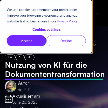
We use cookies to remember your preferences,
Demo
improve your browsing experience, and analyze
vereinbaren
website traffic. Learn more in our
Privacy Policy
.
Cookies settings
Accept
Decline
← Alle Blogs
/
Nutzung von KI für die Dokumententransformation
IDP
AI
ML
Nutzung von KI für die
Dokumententransformation
Autor
Irin P P
Aktualisiert am
June 26, 2025