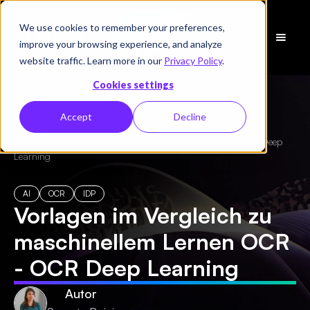
We use cookies to remember your preferences,
Demo
improve your browsing experience, and analyze
vereinbaren
website traffic. Learn more in our
Privacy Policy
.
Cookies settings
Accept
Decline
← Alle Blogs
/
Vorlagen im Vergleich zu maschinellem Lernen OCR - OCR Deep
Learning
AI
OCR
IDP
Vorlagen im Vergleich zu
maschinellem Lernen OCR
- OCR Deep Learning
Autor