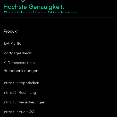
Höchste Genauigkeit.
Beschleunigtes Wachstum.
Robuste Compliance.
Optimierte Abläufe.
Produkt
Überragende Genauigkeit.
IDP-Plattform
ai
MortgageCheck
KI-Datenextraktion
Branchenlösungen
Infrrd für Hypotheken
Infrrd für Rechnung
Infrrd für Versicherungen
Infrrd für Audit QC