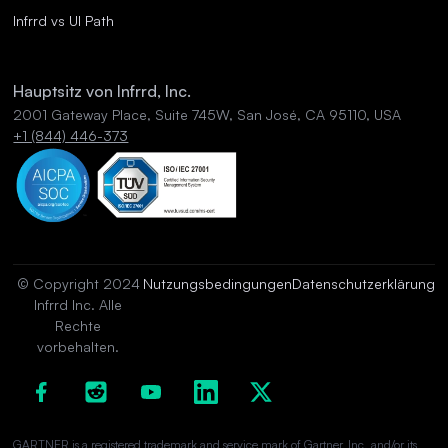
Infrrd vs UI Path
Hauptsitz von Infrrd, Inc.
2001 Gateway Place, Suite 745W, San José, CA 95110, USA
+1 (844) 446-373
© Copyright 2024
Nutzungsbedingungen
Datenschutzerklärung
Infrrd Inc. Alle
Rechte
vorbehalten.
GARTNER is a registered trademark and service mark of Gartner, Inc. and/or its