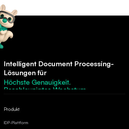
Intelligent Document Processing-
Lösungen für
Höchste Genauigkeit.
Beschleunigtes Wachstum.
Robuste Compliance.
Optimierte Abläufe.
Produkt
Überragende Genauigkeit.
IDP-Plattform