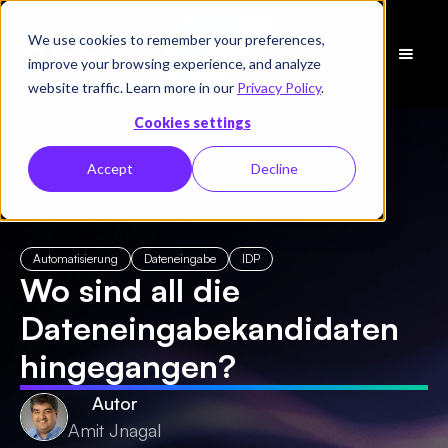
We use cookies to remember your preferences,
Demo
improve your browsing experience, and analyze
vereinbaren
website traffic. Learn more in our
Privacy Policy
.
Cookies settings
Accept
Decline
← Alle Blogs
/
Wo sind all die Dateneingabekandidaten hingegangen?
Automatisierung
Dateneingabe
IDP
Wo sind all die
Dateneingabekandidaten
hingegangen?
Autor
Amit Jnagal